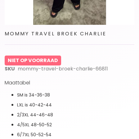
Ga
MOMMY TRAVEL BROEK CHARLIE
naar
het
begin
van
NIET OP VOORRAAD
de
afbeeldingen-
SKU
mommy-travel-broek-charlie-66811
gallerij
Maattabel
SM is 34-36-38
LXL is 40-42-44
2/3XL 44-46-48
4/5XL 48-50-52
6/7XL 50-52-54